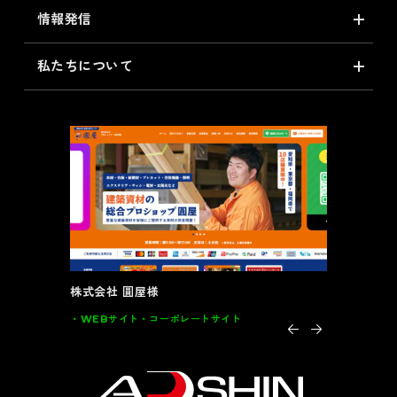
情報発信
私たちについて
大川全家具様
レートサイト
グラフィック
DM･カード類･POP 家具