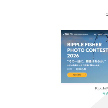
RippleF
そ