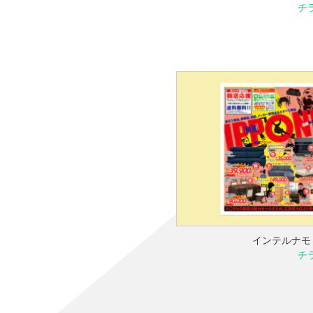
チ
インテルナモ
チ