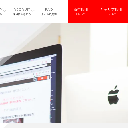
Y
RECRUIT
FAQ
新
卒
採
用
キ
ャ
リ
ア
採
用
E
N
T
R
Y
E
N
T
R
Y
る
採用情報を知る
よくある質問