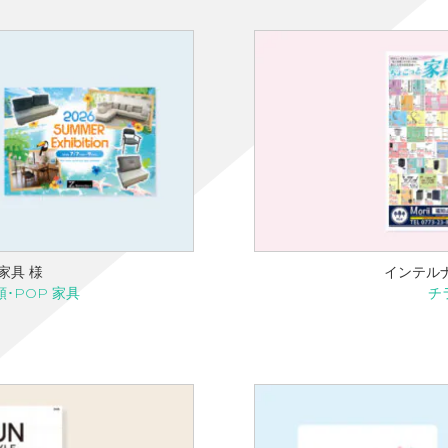
家具 様
インテル
･POP 家具
チ