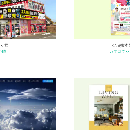
ら 様
KAB熊本
の他
カタログ･