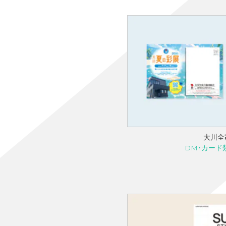
大川全
DM･カード類