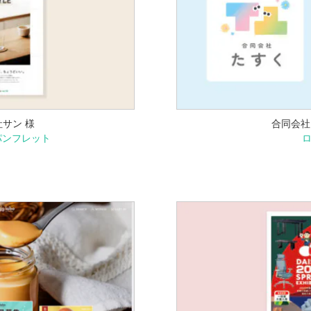
サン 様
合同会社
パンフレット