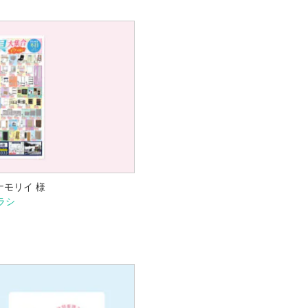
ナモリイ 様
ラシ