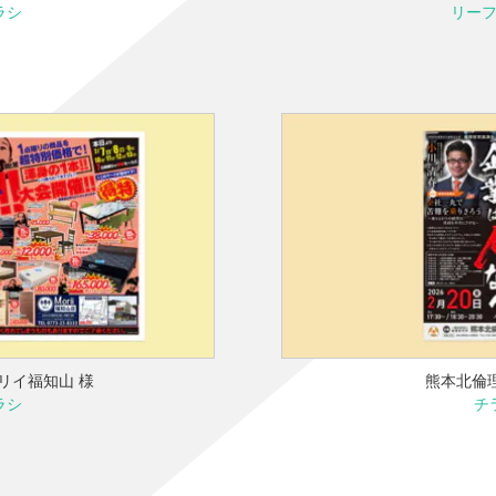
ラシ
リー
リイ福知山 様
熊本北倫
ラシ
チ