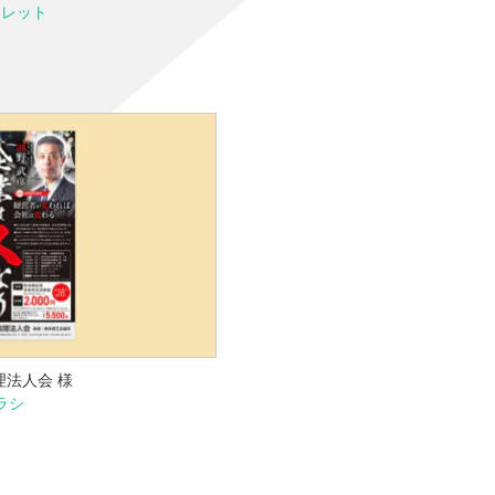
フレット
理法人会 様
ラシ