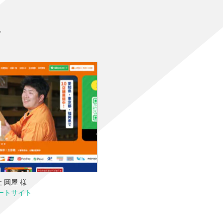
。
 圓屋 様
ートサイト