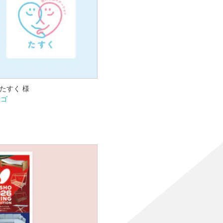
たすく 様
ロゴ