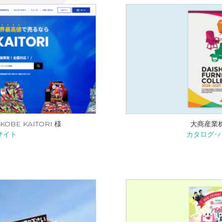
OBE KAITORI 様
大商産業
サイト
カタログ･