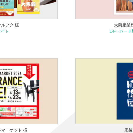
ルフク 様
大商産業
サイト
DM･カード
マーケット 様
肥後