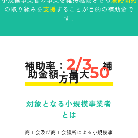
小規模事業者の事業を維持継続させる
販路開拓
の取り組みを
支援
することが目的の補助金で
す｡
2/3
補助率：
補
50
助金額：最大
万円
対象となる小規模事業者
とは
商工会及び商工会議所による小規模事