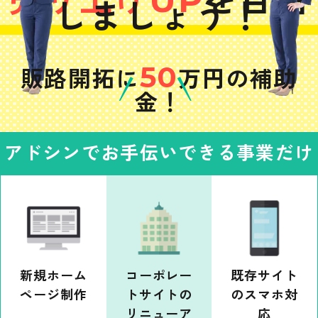
売り上げUP
を目指
しましょう！
50
販路開拓に
万円の補助
金！
アドシンでお手伝いできる事業だけ
でも
新規ホーム
コーポレー
既存サイト
ページ制作
トサイトの
のスマホ対
リニューア
応