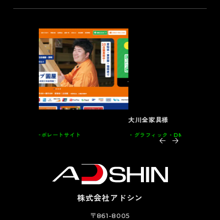
大川全家具様
インテルナ
グラフィック
DM･カード類･POP 家具
グラフィッ
株式会社アドシン
〒861-8005