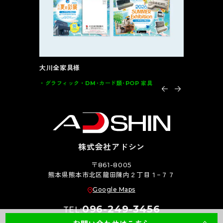
大川全家具様
インテルナ
グラフィック
DM･カード類･POP 家具
グラフィッ
株式会社アドシン
〒861-8005
熊本県熊本市北区龍田陳内２丁目１−７７
Google Maps
096-249-3456
TEL: