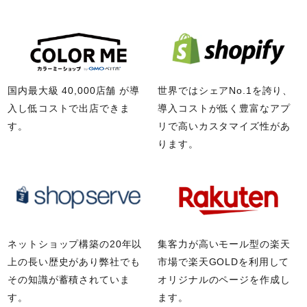
国内最大級 40,000店舗 が導
世界ではシェアNo.1を誇り、
入し
低コストで出店できま
導入コストが低く
豊富なアプ
す。
リで
高いカスタマイズ性があ
ります。
ネットショップ構築の20年以
集客力が高いモール型の
楽天
上の
長い歴史があり
弊社でも
市場で楽天GOLDを
利用して
その知識が蓄積されていま
オリジナルのページを作成し
す。
ます。