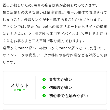
露出が難しいため､
毎月の広告投資が必要となってきます｡
独自店舗との大きな違いは顧客管理が モール主体で管理されて
しまうこと､
外部リンクが不可能であることがあげられます｡
アドシンでは､楽天･Yahoo!への出店サポートからサイトの構築
はもちろんのこと､
開店後の運用アドバイスまで､売れるお店づ
くりをお客さまと二人三脚で取り組んでおります｡
楽天からYahoo店へ､自社ECからYahoo!店へといった形で､
デ
ザインデータや商品データの移転や移行作業なども対応してお
ります｡
集客力が高い
メリット
信頼度が高い
MERIT
初心者でも始めやすい