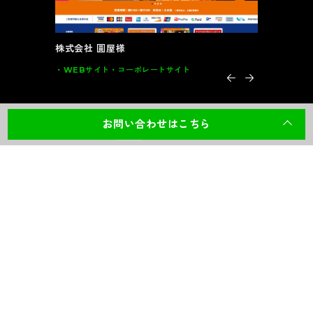
大川全家具様
ートサイト
グラフィック
DM･カード類･POP 家具
お問い合わせはこちら
株式会社アドシン
〒861-8005
熊本県熊本市北区龍田陳内２丁目１−７７
Google Maps
096-249-3456
TEL:
受付時間／9:00-18:20 （土日祝除く）