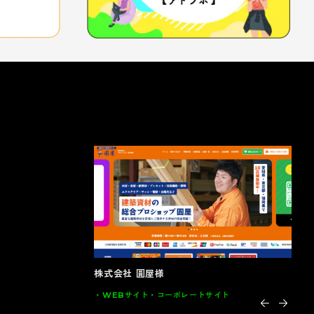
大川全家具様
イン
トサイト
グラフィック
DM･カード類･POP 家具
グ