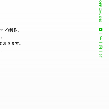
OFFICIAL SNS
ップ)制作､
｡
ております。
い。