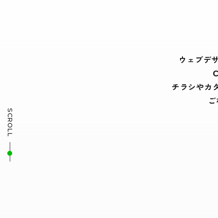
ウェブデ
チラシやカ
ご
SCROLL