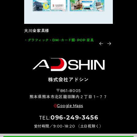
大川全家具様
インテルナ
グラフィック
DM･カード類･POP 家具
グラフィッ
株式会社アドシン
〒861-8005
熊本県熊本市北区龍田陳内２丁目１−７７
Google Maps
096-249-3456
TEL:
受付時間／9:00-18:20 （土日祝除く）