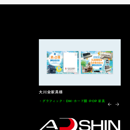
大川全家具様
イン
トサイト
グラフィック
DM･カード類･POP 家具
グ