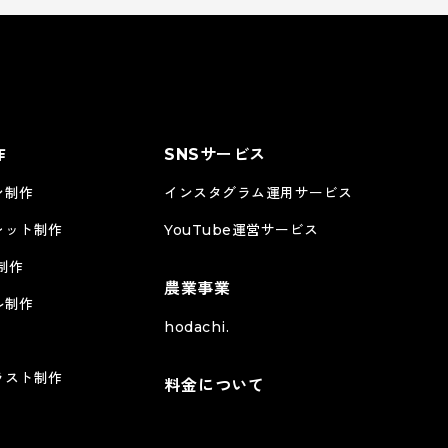
作
SNSサービス
ン制作
インスタグラム運用サービス
レット制作
YouTube運営サービス
制作
農業事業
ル制作
RippleFisher様
株式会社 圓屋様
hodachi.
WEBサイト
WEBサイト
コーポレー
ラスト制作
料金について