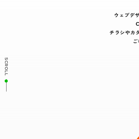
ウェブデ
チラシやカ
ご
SCROLL