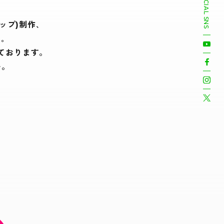
OFFICIAL SNS
ップ)制作､
｡
ております。
い。