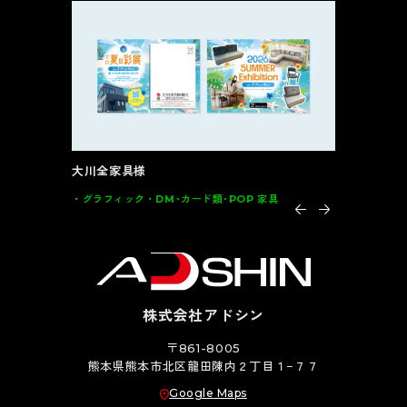
大川全家具様
インテルナ
グラフィック
DM･カード類･POP 家具
グラフィッ
株式会社アドシン
〒861-8005
熊本県熊本市北区龍田陳内２丁目１−７７
Google Maps