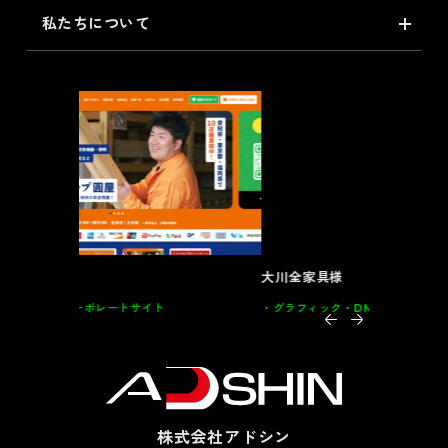
私たちについて
大川全家具様
インテルナ
グラフィック
DM･カード類･POP 家具
グラフィッ
株式会社アドシン