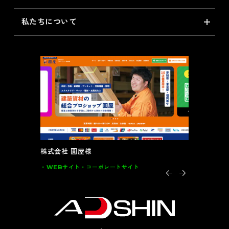
私たちについて
大川全家具様
インテルナ
グラフィック
DM･カード類･POP 家具
グラフィッ