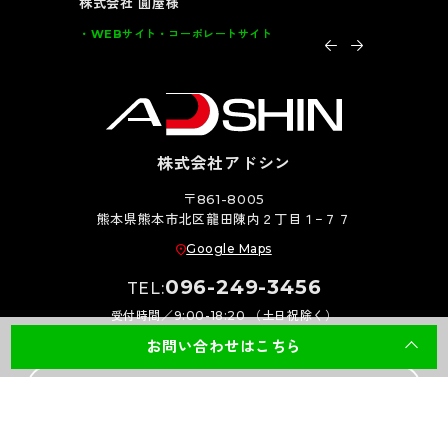
大川全家具様
インテルナ
グラフィック
DM･カード類･POP 家具
グラフィッ
株式会社アドシン
〒861-8005
熊本県熊本市北区龍田陳内２丁目１−７７
Google Maps
096-249-3456
TEL:
受付時間／9:00-18:20 （土日祝除く）
お問い合わせはこちら
お問い合わせ