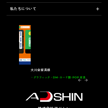
私たちについて
大川全家具様
インテルナ
グラフィック
DM･カード類･POP 家具
グラフィッ