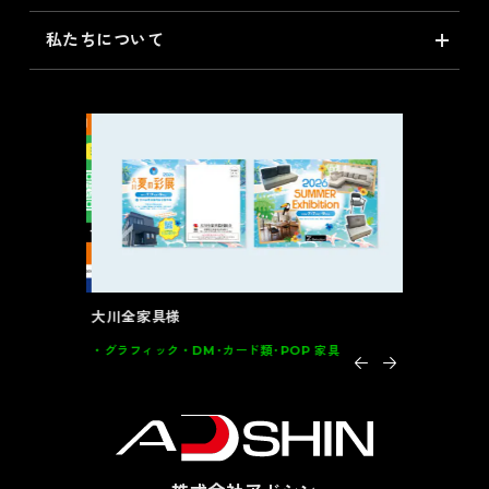
私たちについて
大川全家具様
インテルナ
グラフィック
DM･カード類･POP 家具
グラフィッ