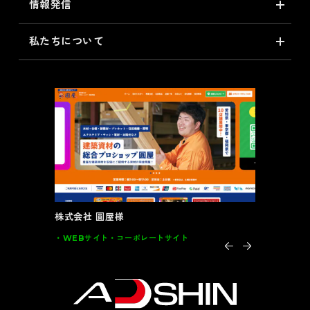
情報発信
私たちについて
大川全家具様
インテルナ
グラフィック
DM･カード類･POP 家具
グラフィッ