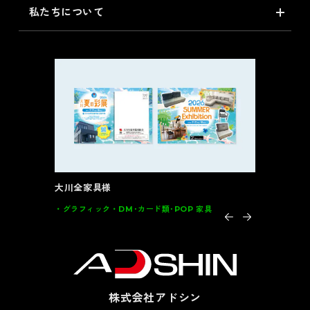
私たちについて
大川全家具様
インテルナ
グラフィック
DM･カード類･POP 家具
グラフィッ
株式会社アドシン