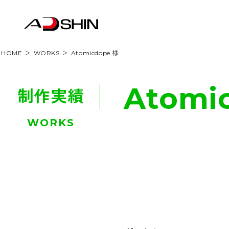
HOME
WORKS
Atomicdope 様
Atomi
制作実績
WORKS