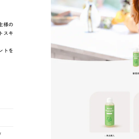
主様の
トスキ
ントを
/