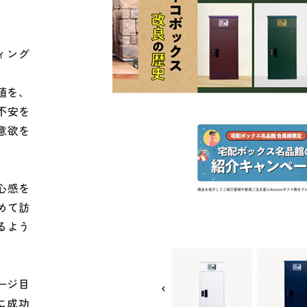
ィング
値を、
不安を
意欲を
心感を
めて訪
るよう
ージ目
に成功