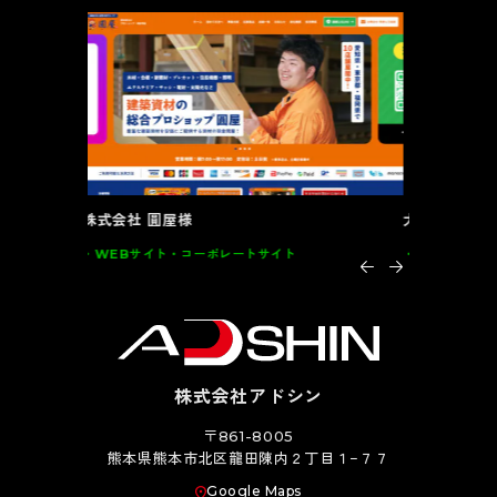
大川全家具様
インテルナ
グラフィック
DM･カード類･POP 家具
グラフィッ
株式会社アドシン
〒861-8005
熊本県熊本市北区龍田陳内２丁目１−７７
Google Maps