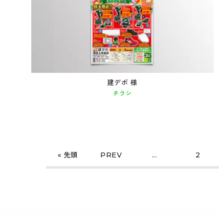
建デポ 様
チラシ
« 先頭
PREV
...
2