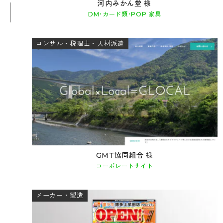
河内みかん堂 様
DM･カード類･POP 家具
コンサル・税理士・人材派遣
GMT協同組合 様
コーポレートサイト
メーカー・製造