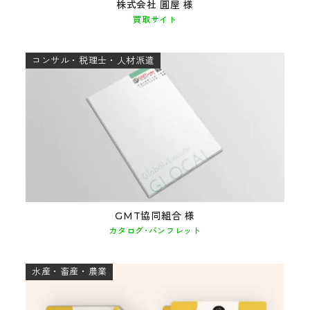
株式会社 圓屋 様
買取サイト
コンサル・税理士・人材派遣
GMT協同組合 様
カタログ･パンフレット
水産・畜産・農業