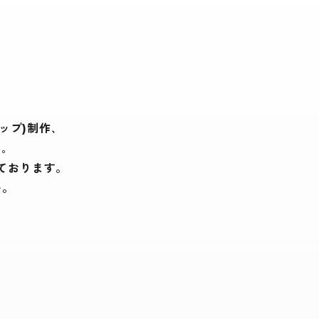
ップ)制作､
｡
ております。
い。