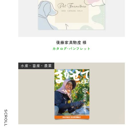
後藤家具物産 様
カタログ･パンフレット
水産・畜産・農業
SCROLL