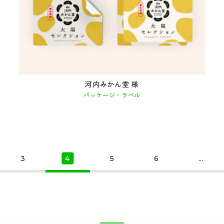
河内みかん堂 様
パッケージ・ラベル
3
4
5
6
...