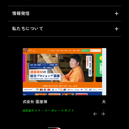
情報発信
私たちについて
大川全家具様
インテル
グラフィック
DM･カード類･POP 家具
グラフィ