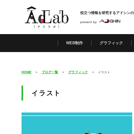
役立つ情報を研究する
アドシンの
present by
WEB制作
グラフィック
HOME
ブログ一覧
グラフィック
>
>
>
イラスト
イラスト