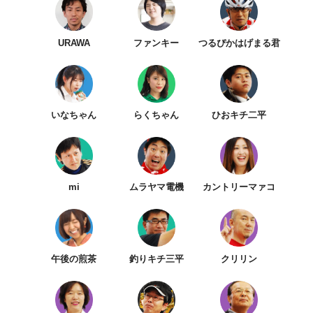
URAWA
ファンキー
つるぴかはげまる君
いなちゃん
らくちゃん
ひおキチ二平
mi
ムラヤマ電機
カントリーマァコ
午後の煎茶
釣りキチ三平
クリリン