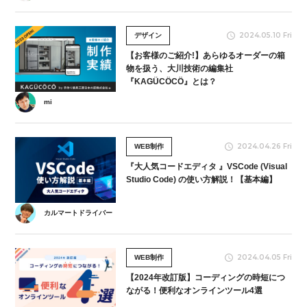
2024.05.10 Fri
デザイン
【お客様のご紹介!】あらゆるオーダーの箱
物を扱う、大川技術の編集社
『KAGÜCÖCÖ』とは？
mi
2024.04.26 Fri
WEB制作
『大人気コードエディタ 』VSCode (Visual
Studio Code) の使い方解説！【基本編】
カルマートドライバー
2024.04.05 Fri
WEB制作
【2024年改訂版】コーディングの時短につ
ながる！便利なオンラインツール4選