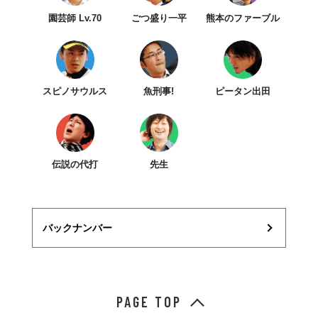
園芸師 Lv.70
ごつ盛り一平
熊本のファーブル
スピノサウルス
魚刑事!
ピータン出田
伝説の代打
先生
バックナンバー
PAGE TOP