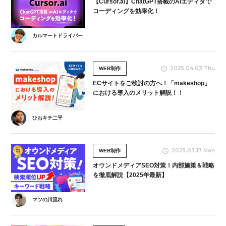
【Cursor.ai】ChatGPT搭載のAIエディタで
コーディングを効率化！
カルマートドライバー
2025.04.03 Thu
WEB制作
ECサイトをご検討の方へ！「makeshop」
における導入のメリット解説！！
ひおキチ二平
2025.03.17 Mon
WEB制作
オウンドメディアSEO対策！内部施策＆戦略
を徹底解説【2025年最新】
マツの川流れ