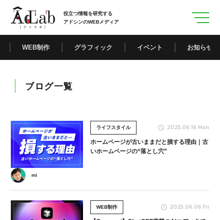
役立つ情報を研究する
アドシンのWEBメディア
WEB制作
グラフィック
イベント
お知らせ
ブログ一覧
2025.06.16 Mon
ライフスタイル
ホームページが古いままだと損する理由｜古
いホームページの“落とし穴”
mi
2025.06.06 Fri
WEB制作