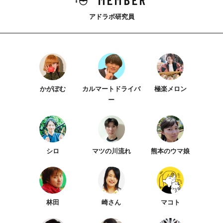
アドラボ研究員
かがぽむ
カルマートドライバ
極楽メロン
ー
シロ
マツの川流れ
熊本のウマ娘
林田
崎さん
マコト