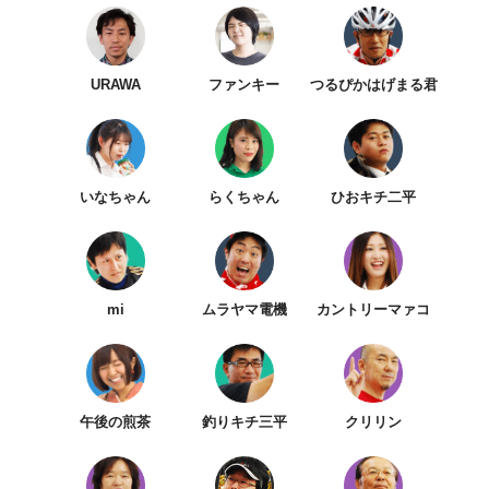
URAWA
ファンキー
つるぴかはげまる君
いなちゃん
らくちゃん
ひおキチ二平
mi
ムラヤマ電機
カントリーマァコ
午後の煎茶
釣りキチ三平
クリリン