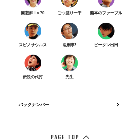
園芸師 Lv.70
ごつ盛り一平
熊本のファーブル
スピノサウルス
魚刑事!
ピータン出田
伝説の代打
先生
バックナンバー
PAGE TOP