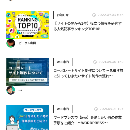
2022.07.04 Mon
お知らせ
【サイト公開から1年】役立つ情報を研究す
る人気記事ランキングTOP10!!
ピータン出田
2021.09.30 Thu
WEB制作
コーポレートサイト制作について〜見積り前
に知っておきたいサイト制作の流れ〜
mi
2021.09.21 Tue
WEB制作
ワードプレスで【/wp】を消したい時の作業
手順をご紹介！〜WORDPRESS〜