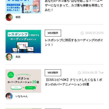
あなたの“カゴ落ち”はなぜ起こる？ ──ユー
ザーになりきって、カゴ落ち体験を再現して
みた！
林田
2025.01.24 Fri
WEB制作
レスポンシブに対応するコーディングのポイ
ント！
先生
2024.06.25 Tue
WEB制作
【CSSコピペOK】クリックしたくなる！ボ
タンのホバーアニメーション20選
いなちゃん