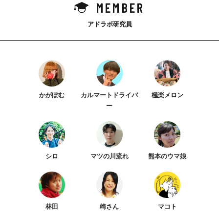
MEMBER
アドラボ研究員
かがぽむ
カルマートドライバ
極楽メロン
ー
シロ
マツの川流れ
熊本のウマ娘
林田
崎さん
マコト