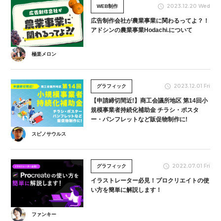
2023.12.20 Wed
WEB制作
広告制作会社が農業事業に関わるってよ？！
アドシンの農業事業Hodachi.について
極楽メロン
2023.12.01 Fri
グラフィック
【申請締切間近!】商工会議所地区 第14回小
規模事業者持続化補助金 チラシ・ポスタ
ー・パンフレットなど販促物制作に!
スピノサウルス
2022.07.01 Fri
グラフィック
イラストレーター必見！プロクリエイトの使
い方を簡単に解説します！
ファンキー