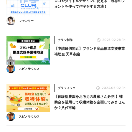
ロゴやタイトルデザインに使える！既存のフ
ォントを使って作字をする方法！
ファンキー
2025.02.28 Fri
チラシ制作
【申請締切間近】ブランド産品推進支援事業
補助金 天草市編
スピノサウルス
2024.08.02 Fri
グラフィック
【体験型農園をお考えの農家さん必見!】補
助金を活用して収穫体験を企画してみません
か？八代市編
スピノサウルス