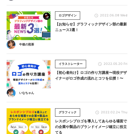
2022.06.08 Wed
ロゴデザイン
【お知らせ】グラフィックデザイン部の最新
ニュース3選！
午後の煎茶
2022.05.20 Fri
イラストレーター
【初心者向け】ロゴの作り方講座〜現役デザ
イナーがロゴ作成の流れとコツを伝授！〜
いなちゃん
2022.02.24 Thu
グラフィック
レスポンシブロゴを導入してあらゆる場面で
の企業や製品のブランドイメージ確立に役立
てる