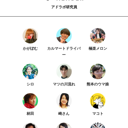
アドラボ研究員
かがぽむ
カルマートドライバ
極楽メロン
ー
シロ
マツの川流れ
熊本のウマ娘
林田
崎さん
マコト