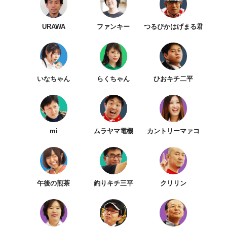
URAWA
ファンキー
つるぴかはげまる君
いなちゃん
らくちゃん
ひおキチ二平
mi
ムラヤマ電機
カントリーマァコ
午後の煎茶
釣りキチ三平
クリリン