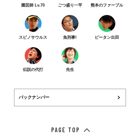
園芸師 Lv.70
ごつ盛り一平
熊本のファーブル
スピノサウルス
魚刑事!
ピータン出田
伝説の代打
先生
バックナンバー
PAGE TOP