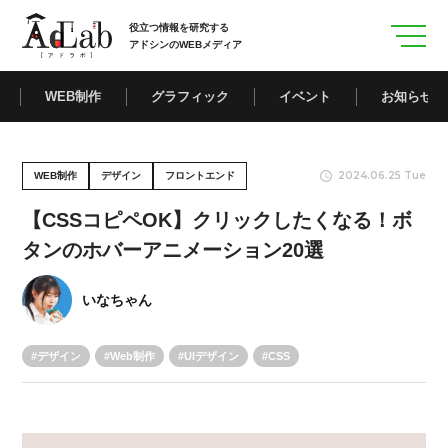
役立つ情報を研究する
アドシンのWEBメディア
WEB制作
グラフィック
イベント
お知らせ
2024.06.25 Tue
WEB制作
デザイン
フロントエンド
【CSSコピペOK】クリックしたくなる！ボ
タンのホバーアニメーション20選
いなちゃん
デザイン
Web制作
UIデザイン
CSS