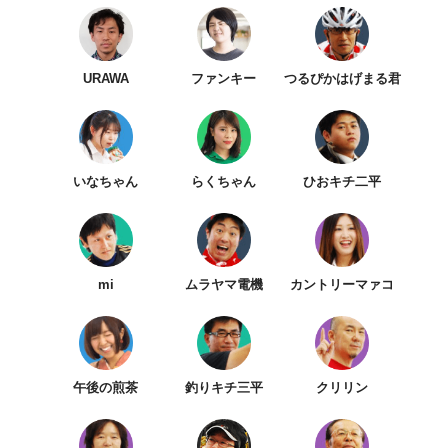
URAWA
ファンキー
つるぴかはげまる君
いなちゃん
らくちゃん
ひおキチ二平
mi
ムラヤマ電機
カントリーマァコ
午後の煎茶
釣りキチ三平
クリリン