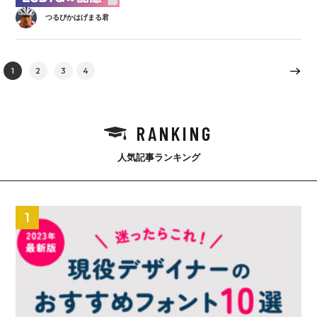
つるぴかはげまる君
1
2
3
4
RANKING
人気記事ランキング
1