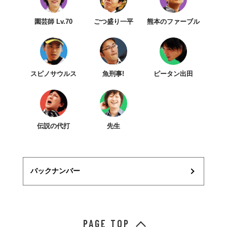
園芸師 Lv.70
ごつ盛り一平
熊本のファーブル
スピノサウルス
魚刑事!
ピータン出田
伝説の代打
先生
バックナンバー
PAGE TOP