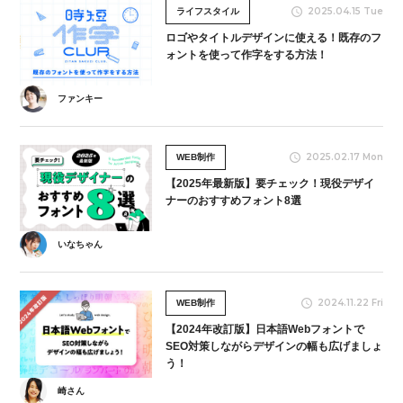
2025.04.15 Tue
ライフスタイル
ロゴやタイトルデザインに使える！既存のフ
ォントを使って作字をする方法！
ファンキー
2025.02.17 Mon
WEB制作
【2025年最新版】要チェック！現役デザイ
ナーのおすすめフォント8選
いなちゃん
2024.11.22 Fri
WEB制作
【2024年改訂版】日本語Webフォントで
SEO対策しながらデザインの幅も広げましょ
う！
崎さん