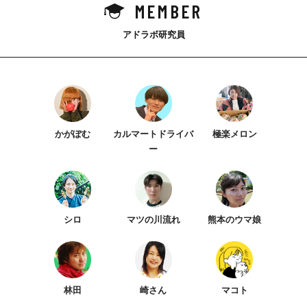
MEMBER
アドラボ研究員
かがぽむ
カルマートドライバ
極楽メロン
ー
シロ
マツの川流れ
熊本のウマ娘
林田
崎さん
マコト