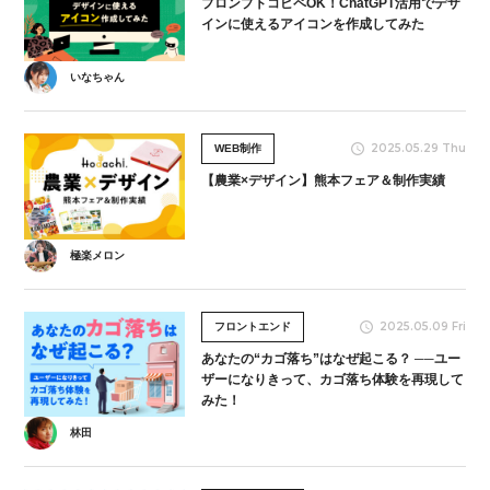
プロンプトコピペOK！ChatGPT活用でデザ
インに使えるアイコンを作成してみた
いなちゃん
2025.05.29 Thu
WEB制作
【農業×デザイン】熊本フェア＆制作実績
極楽メロン
2025.05.09 Fri
フロントエンド
あなたの“カゴ落ち”はなぜ起こる？ ──ユー
ザーになりきって、カゴ落ち体験を再現して
みた！
林田