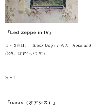
『
Led Zeppelin IV』
１～２曲目、「
Black Dog
」からの「
Rock and
Roll」はヤバいです！
次っ！
「oasis（オアシス）」