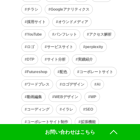
チラシ
Googleアナリティクス
採用サイト
オウンドメディア
YouTube
パンフレット
アクセス解析
ロゴ
サービスサイト
perplexity
DTP
サイト分析
実績紹介
Futureshop
配色
コーポレートサイト
ワードプレス
ロゴデザイン
AI
動画編集
WEBデザイン
WP
コーディング
イラレ
SEO
コーポレートサイト制作
拡張機能
お問い合わせはこちら
Emmet
イラストレーター
MEO対策