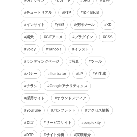
UIデザイン
Bカート
SNS
資料
チュートリアル
FTP
楽々BtoB
インサイト
作成
便利ツール
XD
楽天
GIFアニメ
プラグイン
CSS
Voicy
Yahoo！
イラスト
ランディングページ
写真
ツール
バナー
Illustrator
LP
AI生成
チラシ
Googleアナリティクス
採用サイト
オウンドメディア
YouTube
パンフレット
アクセス解析
ロゴ
サービスサイト
perplexity
DTP
サイト分析
実績紹介