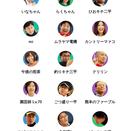
いなちゃん
らくちゃん
ひおキチ二平
mi
ムラヤマ電機
カントリーマァコ
午後の煎茶
釣りキチ三平
クリリン
園芸師 Lv.70
ごつ盛り一平
熊本のファーブル