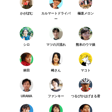
かがぽむ
カルマートドライバ
極楽メロン
ー
シロ
マツの川流れ
熊本のウマ娘
林田
崎さん
マコト
URAWA
ファンキー
つるぴかはげまる君