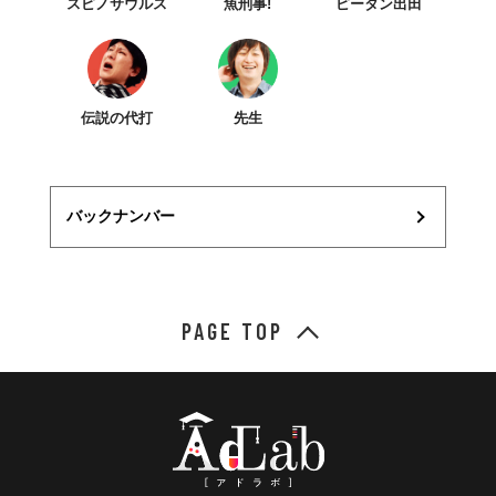
スピノサウルス
魚刑事!
ピータン出田
伝説の代打
先生
バックナンバー
PAGE TOP