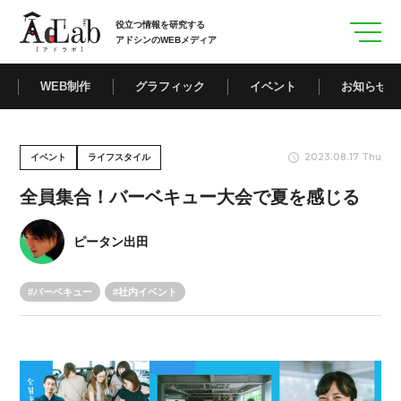
役立つ情報を研究する
アドシンのWEBメディア
WEB制作
グラフィック
イベント
お知らせ
2023.08.17 Thu
イベント
ライフスタイル
全員集合！バーベキュー大会で夏を感じる
ピータン出田
バーベキュー
社内イベント