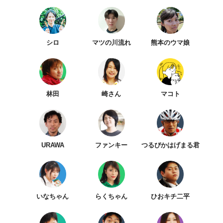
シロ
マツの川流れ
熊本のウマ娘
林田
崎さん
マコト
URAWA
ファンキー
つるぴかはげまる君
いなちゃん
らくちゃん
ひおキチ二平