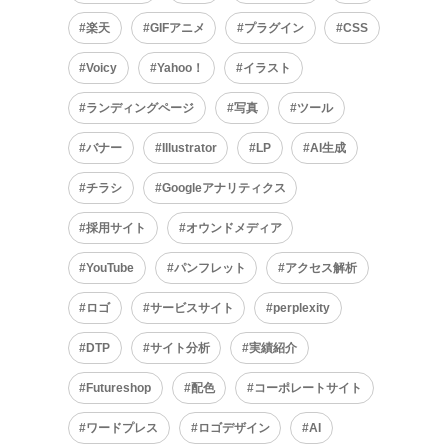
楽天
GIFアニメ
プラグイン
CSS
Voicy
Yahoo！
イラスト
ランディングページ
写真
ツール
バナー
Illustrator
LP
AI生成
チラシ
Googleアナリティクス
採用サイト
オウンドメディア
YouTube
パンフレット
アクセス解析
ロゴ
サービスサイト
perplexity
DTP
サイト分析
実績紹介
Futureshop
配色
コーポレートサイト
ワードプレス
ロゴデザイン
AI