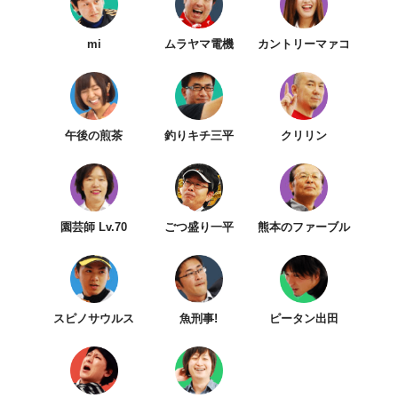
mi
ムラヤマ電機
カントリーマァコ
午後の煎茶
釣りキチ三平
クリリン
園芸師 Lv.70
ごつ盛り一平
熊本のファーブル
スピノサウルス
魚刑事!
ピータン出田