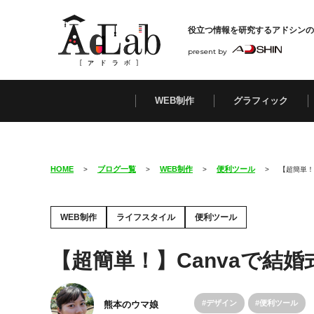
役立つ情報を研究する
アドシンの
present by
WEB制作
グラフィック
HOME
ブログ一覧
WEB制作
便利ツール
>
>
>
>
【超簡単！
WEB制作
ライフスタイル
便利ツール
【超簡単！】Canvaで結
デザイン
便利ツール
熊本のウマ娘