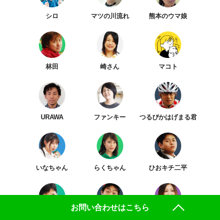
シロ
マツの川流れ
熊本のウマ娘
林田
崎さん
マコト
URAWA
ファンキー
つるぴかはげまる君
いなちゃん
らくちゃん
ひおキチ二平
お問い合わせはこちら
mi
ムラヤマ電機
カントリーマァコ