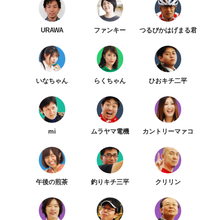
URAWA
ファンキー
つるぴかはげまる君
いなちゃん
らくちゃん
ひおキチ二平
mi
ムラヤマ電機
カントリーマァコ
午後の煎茶
釣りキチ三平
クリリン