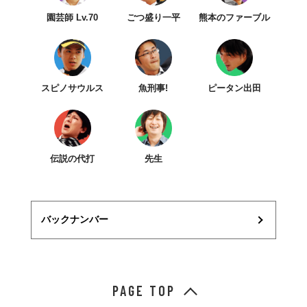
園芸師 Lv.70
ごつ盛り一平
熊本のファーブル
スピノサウルス
魚刑事!
ピータン出田
伝説の代打
先生
バックナンバー
PAGE TOP