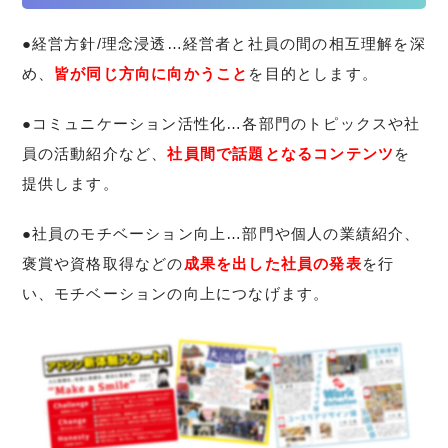
●経営方針/理念浸透…経営者と社員の間の相互理解を深
め、
皆が同じ方向に向かうこと
を目的とします。
●コミュニケーション活性化…各部門のトピックスや社
員の活動紹介など、
社員間で話題となるコンテンツ
を
提供します。
●社員のモチベーション向上…部門や個人の業績紹介、
褒賞や資格取得などの
成果を出した社員の発表
を行
い、モチベーションの向上につなげます。