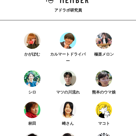
アドラボ研究員
かがぽむ
カルマートドライバ
極楽メロン
ー
シロ
マツの川流れ
熊本のウマ娘
林田
崎さん
マコト