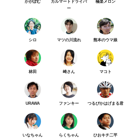
かがぽむ
カルマートドライバ
極楽メロン
ー
シロ
マツの川流れ
熊本のウマ娘
林田
崎さん
マコト
URAWA
ファンキー
つるぴかはげまる君
いなちゃん
らくちゃん
ひおキチ二平