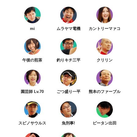
mi
ムラヤマ電機
カントリーマァコ
午後の煎茶
釣りキチ三平
クリリン
園芸師 Lv.70
ごつ盛り一平
熊本のファーブル
スピノサウルス
魚刑事!
ピータン出田