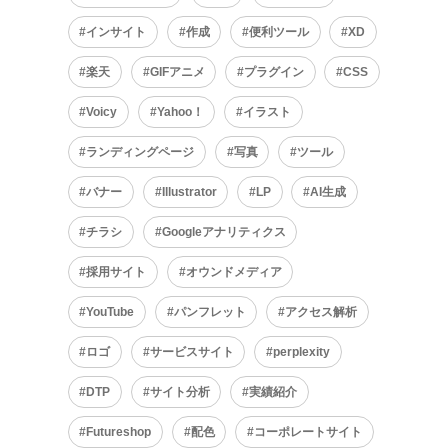
インサイト
作成
便利ツール
XD
楽天
GIFアニメ
プラグイン
CSS
Voicy
Yahoo！
イラスト
ランディングページ
写真
ツール
バナー
Illustrator
LP
AI生成
チラシ
Googleアナリティクス
採用サイト
オウンドメディア
YouTube
パンフレット
アクセス解析
ロゴ
サービスサイト
perplexity
DTP
サイト分析
実績紹介
Futureshop
配色
コーポレートサイト