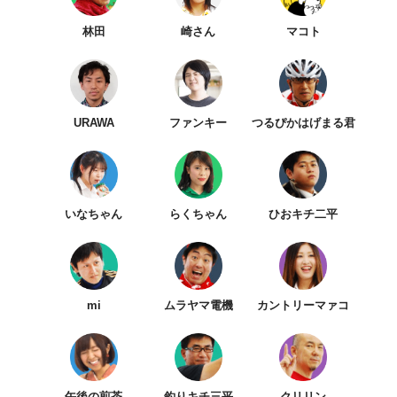
林田
崎さん
マコト
URAWA
ファンキー
つるぴかはげまる君
いなちゃん
らくちゃん
ひおキチ二平
mi
ムラヤマ電機
カントリーマァコ
午後の煎茶
釣りキチ三平
クリリン