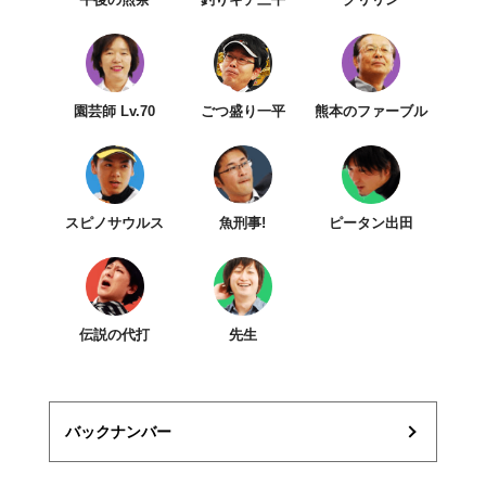
園芸師 Lv.70
ごつ盛り一平
熊本のファーブル
スピノサウルス
魚刑事!
ピータン出田
伝説の代打
先生
バックナンバー