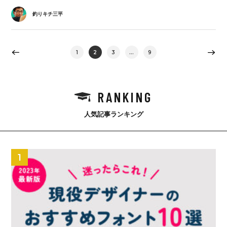
釣りキチ三平
1
2
3
…
9
RANKING
人気記事ランキング
1