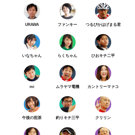
URAWA
ファンキー
つるぴかはげまる君
いなちゃん
らくちゃん
ひおキチ二平
mi
ムラヤマ電機
カントリーマァコ
午後の煎茶
釣りキチ三平
クリリン