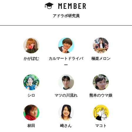
MEMBER
アドラボ研究員
かがぽむ
カルマートドライバ
極楽メロン
ー
シロ
マツの川流れ
熊本のウマ娘
林田
崎さん
マコト