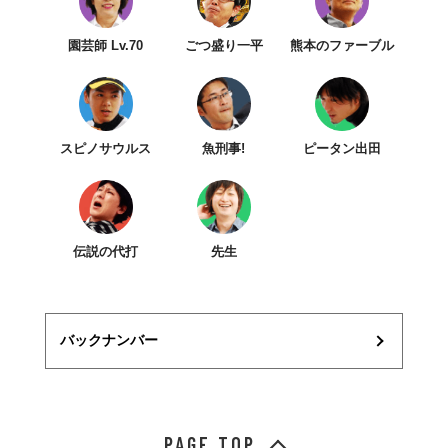
園芸師 Lv.70
ごつ盛り一平
熊本のファーブル
スピノサウルス
魚刑事!
ピータン出田
伝説の代打
先生
バックナンバー
PAGE TOP