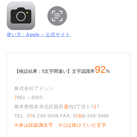
使い方：Apple – 公式サイト
92
【検証結果：5文字間違い】文字認識率
%
株式会社アドシン
7
861 – 8005
熊本県熊本市北区龍田
原
内2丁目1-7
1
7
TEL. 0
7
6-249-3456 FAX. 0
(9)
6-249-3466
※赤は誤認識文字 ※()は抜けていた文字