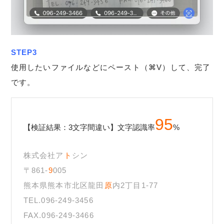
STEP3
使用したいファイルなどにペースト（⌘V）して、完了
です。
95
【検証結果：3文字間違い】文字認識率
%
株式会社ア
ト
シン
〒
861-
9
005
熊本県熊本市北区龍田
原
内2丁目1-77
TEL.096-249-3456
FAX.096-249-3466