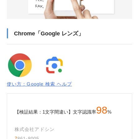
Chrome「Google レンズ」
使い方：Google 検索 ヘルプ
98
【検証結果：1文字間違い】文字認識率
%
株式会社アドシン
7
861-8005