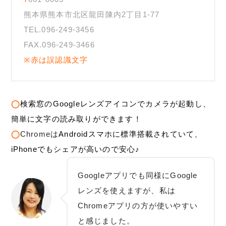
熊本県熊本市北区龍田陳内2丁目1-77
TEL.096-249-3456
FAX.096-249-3466
※赤は誤認識文字
◯
検索窓のGoogleレンズアイコンでカメラが起動し、
簡単に文字の読み取りができます！
◯
Chromeは
Androidスマホに標準搭載されていて、
iPhoneでもシェアが高いので安心♪
Googleアプリでも同様にGoogle
レンズを使えますが、私は
Chromeアプリの方が使いやすい
と感じました。