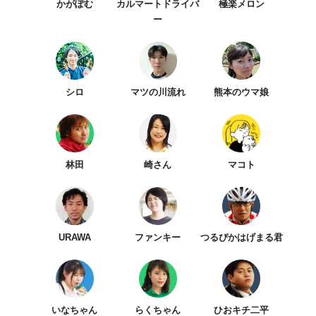
かがぽむ
カルマートドライバ
極楽メロン
ー
シロ
マツの川流れ
熊本のウマ娘
林田
崎さん
マコト
URAWA
ファンキー
つるぴかはげまる君
いなちゃん
らくちゃん
ひおキチ二平