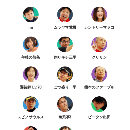
mi
ムラヤマ電機
カントリーマァコ
午後の煎茶
釣りキチ三平
クリリン
園芸師 Lv.70
ごつ盛り一平
熊本のファーブル
スピノサウルス
魚刑事!
ピータン出田