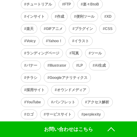
チュートリアル
FTP
楽々BtoB
インサイト
作成
便利ツール
XD
楽天
GIFアニメ
プラグイン
CSS
Voicy
Yahoo！
イラスト
ランディングページ
写真
ツール
バナー
Illustrator
LP
AI生成
チラシ
Googleアナリティクス
採用サイト
オウンドメディア
YouTube
パンフレット
アクセス解析
ロゴ
サービスサイト
perplexity
DTP
サイト分析
実績紹介
お問い合わせはこちら