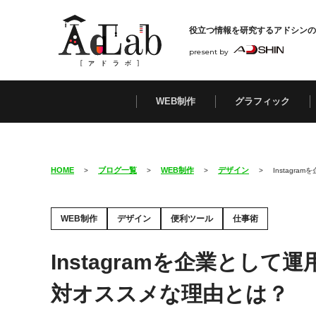
役立つ情報を研究する
アドシンの
present by
WEB制作
グラフィック
HOME
ブログ一覧
WEB制作
デザイン
>
>
>
>
Instag
WEB制作
デザイン
便利ツール
仕事術
Instagramを企業とし
対オススメな理由とは？