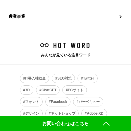
農業事業
HOT WORD
みんなが見ている注目ワード
IT導入補助金
SEO対策
Twitter
3D
ChatGPT
ECサイト
フォント
Facebook
バーベキュー
デザイン
ネットショップ
Adobe XD
お問い合わせはこちら
LINE
社内イベント
Web制作