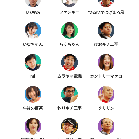
URAWA
ファンキー
つるぴかはげまる君
いなちゃん
らくちゃん
ひおキチ二平
mi
ムラヤマ電機
カントリーマァコ
午後の煎茶
釣りキチ三平
クリリン