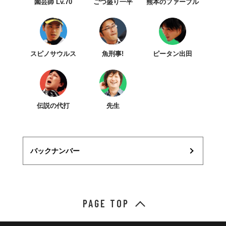
園芸師 Lv.70
ごつ盛り一平
熊本のファーブル
スピノサウルス
魚刑事!
ピータン出田
伝説の代打
先生
バックナンバー
PAGE TOP