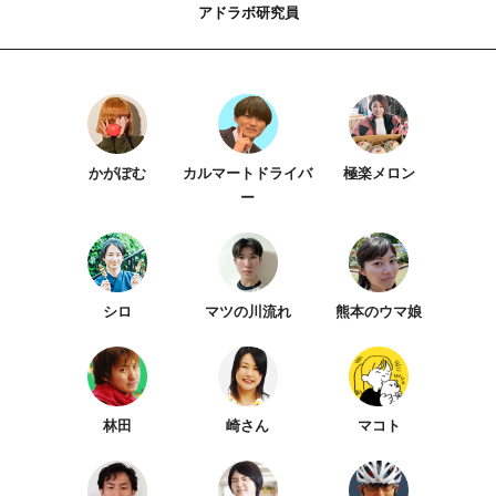
アドラボ研究員
かがぽむ
カルマートドライバ
極楽メロン
ー
シロ
マツの川流れ
熊本のウマ娘
林田
崎さん
マコト