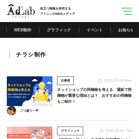
役立つ情報を研究する
アドシンのWEBメディア
WEB制作
グラフィック
イベント
お知らせ
チラシ制作
2023.03.06 Mon
仕事術
ネットショップの同梱物を考える 通販で同
梱物が重要な理由とは？ おすすめの同梱物
もご紹介！
ごつ盛り一平
2022.10.20 Thu
グラフィック