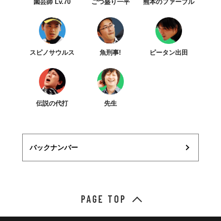
園芸師 Lv.70
ごつ盛り一平
熊本のファーブル
スピノサウルス
魚刑事!
ピータン出田
伝説の代打
先生
バックナンバー
PAGE TOP