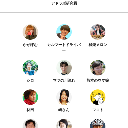
アドラボ研究員
かがぽむ
カルマートドライバ
極楽メロン
ー
シロ
マツの川流れ
熊本のウマ娘
林田
崎さん
マコト