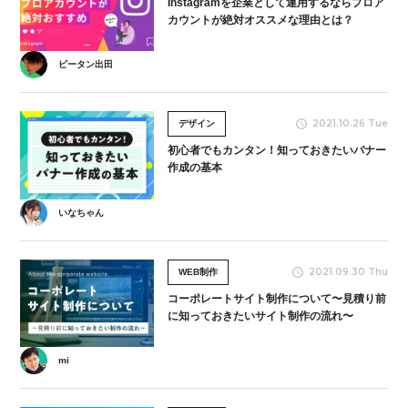
Instagramを企業として運用するならプロア
カウントが絶対オススメな理由とは？
ピータン出田
2021.10.26 Tue
デザイン
初心者でもカンタン！知っておきたいバナー
作成の基本
いなちゃん
2021.09.30 Thu
WEB制作
コーポレートサイト制作について〜見積り前
に知っておきたいサイト制作の流れ〜
mi