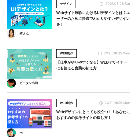
2021.08.28 Sat
デザイン
Webサイト制作におけるUIデザインとは？ユ
ーザーのために快適でわかりやすいデザイン
を！
崎さん
2021.08.25 Wed
WEB制作
【仕事がやりやすくなる】WEBデザイナー
にも使える言葉の伝え方
ピータン出田
2021.08.16 Mon
WEB制作
Webデザインにとっても役立つ！！あなたに
おすすめの参考サイトの探し方！
mi