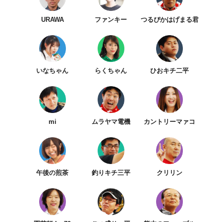
URAWA
ファンキー
つるぴかはげまる君
いなちゃん
らくちゃん
ひおキチ二平
mi
ムラヤマ電機
カントリーマァコ
午後の煎茶
釣りキチ三平
クリリン